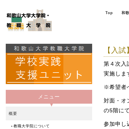
Top
和
【入試
第４次入
実施しま
※希望者
メニュー
対面・オ
の5階に
概要
参加申し
教職大学院について